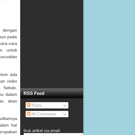
ng dengan
ipun pada
cara-cara
an untuk
ecualian
elum ada
an risiko
. Sebab,
RSS Feed
emu dalam
ar, akan
Posts
All Comments
ulitannya
alam hal
Ikuti artikel via email:
erupakan