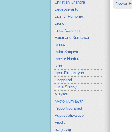
Christian Chandra
Newer P
Dede Ariyanto
Dian L. Purnomo
Diono
Enda Nasution
Ferdinand Kurniawan
Ibanez
Indra Sanjaya
Inneke Hantoro
Ivan
Iqbal Firmansyah
Linggarjati
Lucia Sianny
Mulyadi
Nyoto Kurniawan
Probo Nugrahedi
Pupus Adiwaluyo
Risefa
Sany Ang