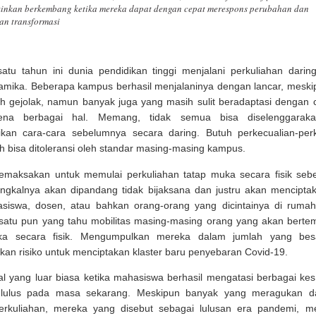
inkan berkembang ketika mereka dapat dengan cepat merespons perubahan dan
an transformasi
atu tahun ini dunia pendidikan tinggi menjalani perkuliahan dari
amika. Beberapa kampus berhasil menjalaninya dengan lancar, mesk
h gejolak, namun banyak juga yang masih sulit beradaptasi dengan 
ena berbagai hal. Memang, tidak semua bisa diselenggarak
kan cara-cara sebelumnya secara daring. Butuh perkecualian-perk
h bisa ditoleransi oleh standar masing-masing kampus.
aksakan untuk memulai perkuliahan tatap muka secara fisik seb
ngkalnya akan dipandang tidak bijaksana dan justru akan menciptak
siswa, dosen, atau bahkan orang-orang yang dicintainya di rumah
 satu pun yang tahu mobilitas masing-masing orang yang akan bert
ka secara fisik. Mengumpulkan mereka dalam jumlah yang bes
kan risiko untuk menciptakan klaster baru penyebaran Covid-19.
al yang luar biasa ketika mahasiswa berhasil mengatasi berbagai kes
 lulus pada masa sekarang. Meskipun banyak yang meragukan d
perkuliahan, mereka yang disebut sebagai lulusan era pandemi, m