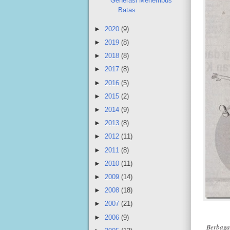
Generasi Menembus
Batas
►
2020
(9)
►
2019
(8)
►
2018
(8)
►
2017
(8)
►
2016
(5)
►
2015
(2)
►
2014
(9)
►
2013
(8)
►
2012
(11)
►
2011
(8)
►
2010
(11)
►
2009
(14)
►
2008
(18)
►
2007
(21)
►
2006
(9)
Berbagai