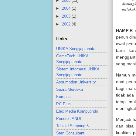
►
2005
(13)
dimungk
►
2004
(1)
melakuk
►
2003
(1)
►
2002
(4)
HAMPIR
s
penuh din
Links
awal penu
UNIKA Soegijapranata
baru kar
GameTech UNIKA
mengganti
Soegijapranata
yang masi
Sistem Informasi UNIKA
Namun mem
Soegijapranata
obat pena
Assumption University
bagi maha
Suara Merdeka
tidak ada
Kompas
tatap mu
PC Plus
meningkat
Elex Media Komputindo
Penerbit ANDI
Menjadi h
Tabloid Simpang 5
dan bisa
kualitas 
Sten Consultant