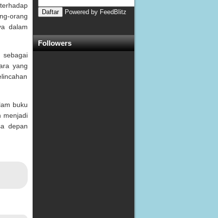
terhadap
Powered by
FeedBlitz
ng-orang
ya dalam
Followers
 sebagai
cara yang
elincahan
alam buku
n menjadi
sa depan