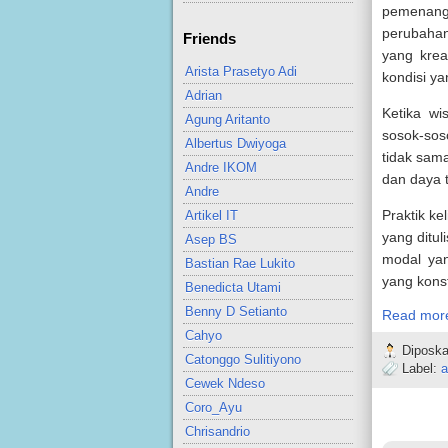
pemenang 
perubahan
Friends
yang krea
Arista Prasetyo Adi
kondisi ya
Adrian
Ketika wi
Agung Aritanto
sosok-sos
Albertus Dwiyoga
tidak sam
Andre IKOM
dan daya 
Andre
Praktik k
Artikel IT
yang ditul
Asep BS
modal ya
Bastian Rae Lukito
yang kons
Benedicta Utami
Benny D Setianto
Read mor
Cahyo
Diposka
Catonggo Sulitiyono
Label:
a
Cewek Ndeso
Coro_Ayu
Chrisandrio