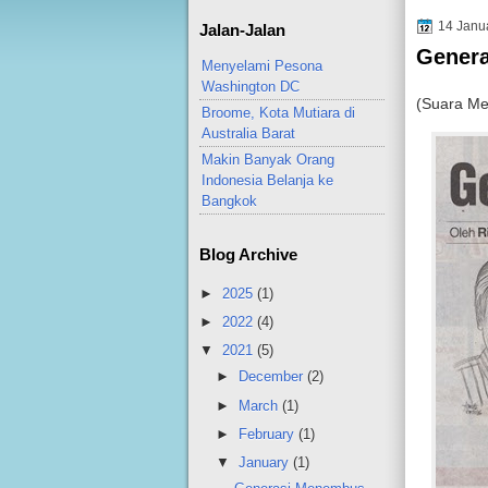
14 Janu
Jalan-Jalan
Gener
Menyelami Pesona
Washington DC
(Suara Me
Broome, Kota Mutiara di
Australia Barat
Makin Banyak Orang
Indonesia Belanja ke
Bangkok
Blog Archive
►
2025
(1)
►
2022
(4)
▼
2021
(5)
►
December
(2)
►
March
(1)
►
February
(1)
▼
January
(1)