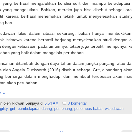
yang berhasil mengalahkan kondisi sulit dan mampu beradaptasi 
 yang mengejutkan. Bahkan, mereka juga bisa disebut sebagai ora
tif karena berhasil menemukan teknik untuk menyelesaikan studin
ng baru.
sudawan lulus dalam situasi sekarang, bukan hanya membuktikan
ok istimewa karena berhasil berjuang menyelesaikan studi dengan 
a dengan kebiasaan pada umumnya, tetapi juga terbukti mempunyai k
tahan yang baik dalam mengelola perubahan.
elincahan ditambah dengan daya tahan dalam jangka panjang, atau d
is oleh Angela Duckworth (2016) disebut sebagai Grit, dipandang aka
ng berharga dalam menghadapi dan membuat terobosan akan ma
tan akan perubahan.
e »
n oleh
Ridwan Sanjaya
di
5:54 AM
0 komentar
gility
,
grit
,
pembelajaran daring
,
pemenang
,
penembus batas
,
wisudawan