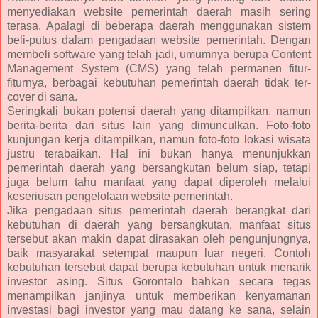
menyediakan website pemerintah daerah masih sering
terasa. Apalagi di beberapa daerah menggunakan sistem
beli-putus dalam pengadaan website pemerintah. Dengan
membeli software yang telah jadi, umumnya berupa Content
Management System (CMS) yang telah permanen fitur-
fiturnya, berbagai kebutuhan pemerintah daerah tidak ter-
cover di sana.
Seringkali bukan potensi daerah yang ditampilkan, namun
berita-berita dari situs lain yang dimunculkan. Foto-foto
kunjungan kerja ditampilkan, namun foto-foto lokasi wisata
justru terabaikan. Hal ini bukan hanya menunjukkan
pemerintah daerah yang bersangkutan belum siap, tetapi
juga belum tahu manfaat yang dapat diperoleh melalui
keseriusan pengelolaan website pemerintah.
Jika pengadaan situs pemerintah daerah berangkat dari
kebutuhan di daerah yang bersangkutan, manfaat situs
tersebut akan makin dapat dirasakan oleh pengunjungnya,
baik masyarakat setempat maupun luar negeri. Contoh
kebutuhan tersebut dapat berupa kebutuhan untuk menarik
investor asing. Situs Gorontalo bahkan secara tegas
menampilkan janjinya untuk memberikan kenyamanan
investasi bagi investor yang mau datang ke sana, selain