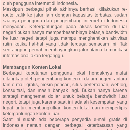
oleh pengguna internet di Indonesia.
Meskipun berbagai pihak akhirnya berhasil dilakukan re-
route trafik ke jalur lain dengan kapasitas terbatas, sudah
saatnya pengguna dan pengembang internet di Indonesia
menyadari. Ketergantungan pada akses konten di luar
negeri bukan hanya memperbesar biaya belanja bandwidth
ke luar negeri tetapi juga mampu menghentikan aktivitas
rutin ketika hal-hal yang tidak terduga semacam ini. Tak
seorangpun pernah membayangkan jalur utama komunikasi
internasional akan terganggu.
Membangun Konten Lokal
Berbagai kebutuhan pengguna lokal hendaknya mulai
ditangkap oleh pengembang konten di dalam negeri, antara
lain e-mail gratis, mesin pencari, situs pertemanan, weblog,
konsultasi, dan masih banyak lagi. Bukan hanya karena
strategi menghemat dollar untuk belanja bandwitdh luar
negeri, tetapi juga karena saat ini adalah kesempatan yang
tepat untuk membangkitkan konten lokal dan mempertipis
ketergantungan konten luar.
Saat ini sudah ada beberapa penyedia e-mail gratis di
Indonesia namun dengan berbagai keterbatasan yang