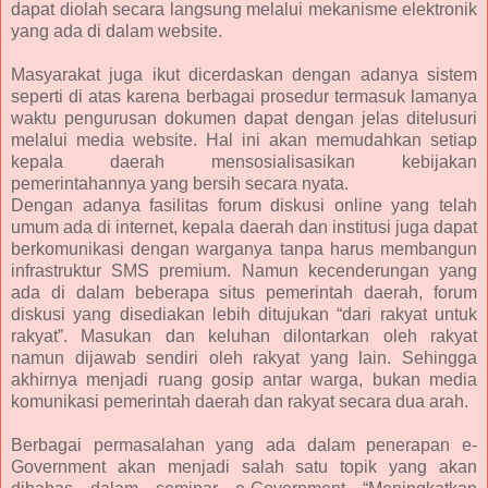
dapat diolah secara langsung melalui mekanisme elektronik
yang ada di dalam website.
Masyarakat juga ikut dicerdaskan dengan adanya sistem
seperti di atas karena berbagai prosedur termasuk lamanya
waktu pengurusan dokumen dapat dengan jelas ditelusuri
melalui media website. Hal ini akan memudahkan setiap
kepala daerah mensosialisasikan kebijakan
pemerintahannya yang bersih secara nyata.
Dengan adanya fasilitas forum diskusi online yang telah
umum ada di internet, kepala daerah dan institusi juga dapat
berkomunikasi dengan warganya tanpa harus membangun
infrastruktur SMS premium. Namun kecenderungan yang
ada di dalam beberapa situs pemerintah daerah, forum
diskusi yang disediakan lebih ditujukan “dari rakyat untuk
rakyat”. Masukan dan keluhan dilontarkan oleh rakyat
namun dijawab sendiri oleh rakyat yang lain. Sehingga
akhirnya menjadi ruang gosip antar warga, bukan media
komunikasi pemerintah daerah dan rakyat secara dua arah.
Berbagai permasalahan yang ada dalam penerapan e-
Government akan menjadi salah satu topik yang akan