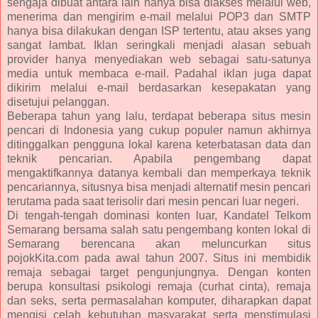
sengaja dibuat antara lain hanya bisa diakses melalui web,
menerima dan mengirim e-mail melalui POP3 dan SMTP
hanya bisa dilakukan dengan ISP tertentu, atau akses yang
sangat lambat. Iklan seringkali menjadi alasan sebuah
provider hanya menyediakan web sebagai satu-satunya
media untuk membaca e-mail. Padahal iklan juga dapat
dikirim melalui e-mail berdasarkan kesepakatan yang
disetujui pelanggan.
Beberapa tahun yang lalu, terdapat beberapa situs mesin
pencari di Indonesia yang cukup populer namun akhirnya
ditinggalkan pengguna lokal karena keterbatasan data dan
teknik pencarian. Apabila pengembang dapat
mengaktifkannya datanya kembali dan memperkaya teknik
pencariannya, situsnya bisa menjadi alternatif mesin pencari
terutama pada saat terisolir dari mesin pencari luar negeri.
Di tengah-tengah dominasi konten luar, Kandatel Telkom
Semarang bersama salah satu pengembang konten lokal di
Semarang berencana akan meluncurkan situs
pojokKita.com pada awal tahun 2007. Situs ini membidik
remaja sebagai target pengunjungnya. Dengan konten
berupa konsultasi psikologi remaja (curhat cinta), remaja
dan seks, serta permasalahan komputer, diharapkan dapat
mengisi celah kebutuhan masyarakat serta menstimulasi