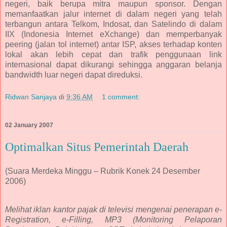
negeri, baik berupa mitra maupun sponsor. Dengan
memanfaatkan jalur internet di dalam negeri yang telah
terbangun antara Telkom, Indosat, dan Satelindo di dalam
IIX (Indonesia Internet eXchange) dan memperbanyak
peering (jalan tol internet) antar ISP, akses terhadap konten
lokal akan lebih cepat dan trafik penggunaan link
internasional dapat dikurangi sehingga anggaran belanja
bandwidth luar negeri dapat direduksi.
Ridwan Sanjaya
di
9:36 AM
1 comment:
02 January 2007
Optimalkan Situs Pemerintah Daerah
(Suara Merdeka Minggu – Rubrik Konek 24 Desember
2006)
Melihat iklan kantor pajak di televisi mengenai penerapan e-
Registration, e-Filling, MP3 (Monitoring Pelaporan