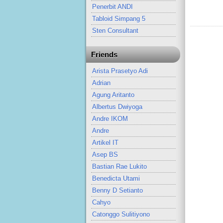
Penerbit ANDI
Tabloid Simpang 5
Sten Consultant
Friends
Arista Prasetyo Adi
Adrian
Agung Aritanto
Albertus Dwiyoga
Andre IKOM
Andre
Artikel IT
Asep BS
Bastian Rae Lukito
Benedicta Utami
Benny D Setianto
Cahyo
Catonggo Sulitiyono