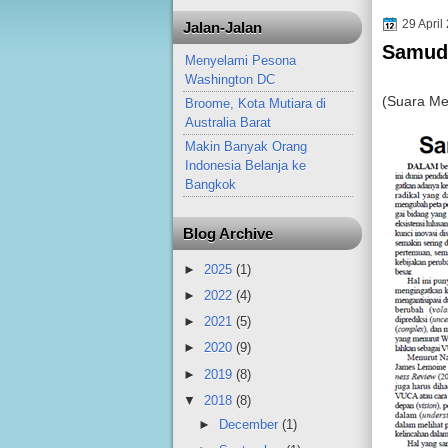
29 April
Jalan-Jalan
Samude
Menyelami Pesona
Washington DC
(Suara Me
Broome, Kota Mutiara di
Australia Barat
Makin Banyak Orang
Indonesia Belanja ke
Bangkok
Blog Archive
►
2025
(1)
►
2022
(4)
►
2021
(5)
►
2020
(9)
►
2019
(8)
▼
2018
(8)
►
December
(1)