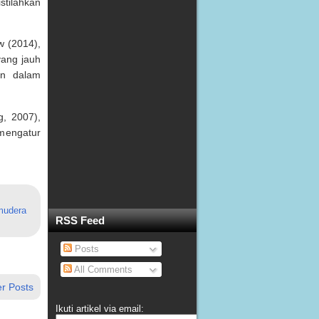
stilahkan
 (2014),
yang jauh
an dalam
g, 2007),
mengatur
mudera
RSS Feed
Posts
All Comments
r Posts
Ikuti artikel via email: