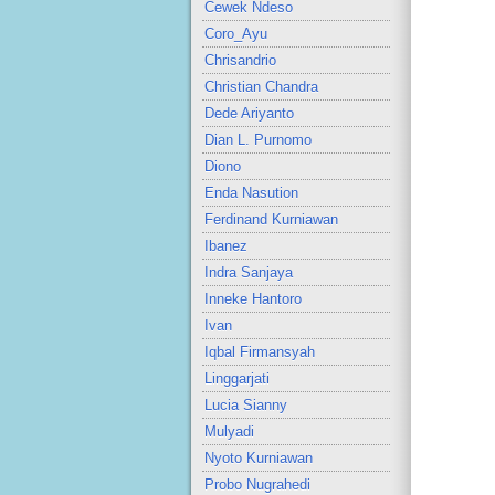
Cewek Ndeso
Coro_Ayu
Chrisandrio
Christian Chandra
Dede Ariyanto
Dian L. Purnomo
Diono
Enda Nasution
Ferdinand Kurniawan
Ibanez
Indra Sanjaya
Inneke Hantoro
Ivan
Iqbal Firmansyah
Linggarjati
Lucia Sianny
Mulyadi
Nyoto Kurniawan
Probo Nugrahedi