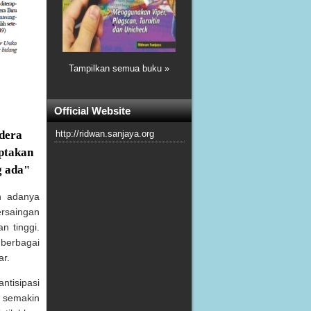
Tampilkan semua buku »
Official Website
dera
http://ridwan.sanjaya.org
iptakan
g ada"
an adanya
rsaingan
n tinggi.
 berbagai
r.
ntisipasi
, semakin