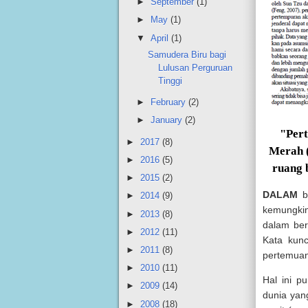
►
September
(1)
►
May
(1)
▼
April
(1)
Samudera Biru bagi
Lulusan Perguruan
Tinggi
►
February
(2)
►
January
(2)
"Pert
►
2017
(8)
Merah (
►
2016
(5)
ruang 
►
2015
(2)
DALAM
b
►
2014
(9)
kemungkin
►
2013
(8)
dalam ber
►
2012
(11)
Kata kunc
►
2011
(8)
pertemuan
►
2010
(11)
Hal ini p
►
2009
(14)
dunia yan
►
2008
(18)