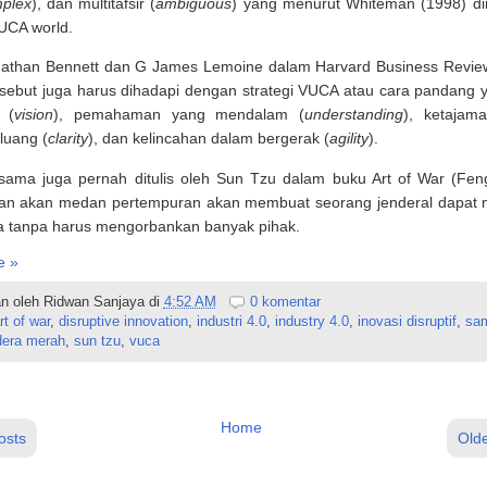
plex
), dan multitafsir (
ambiguous
) yang menurut Whiteman (1998) dii
UCA world.
athan Bennett dan G James Lemoine dalam Harvard Business Review
ersebut juga harus dihadapi dengan strategi VUCA atau cara pandang 
 (
vision
), pemahaman yang mendalam (
understanding
), ketajam
luang (
clarity
), dan kelincahan dalam bergerak (
agility
).
sama juga pernah ditulis oleh Sun Tzu dalam buku Art of War (Fen
n akan medan pertempuran akan membuat seorang jenderal dapat 
ya tanpa harus mengorbankan banyak pihak.
e »
n oleh
Ridwan Sanjaya
di
4:52 AM
0 komentar
rt of war
,
disruptive innovation
,
industri 4.0
,
industry 4.0
,
inovasi disruptif
,
sa
era merah
,
sun tzu
,
vuca
Home
osts
Olde