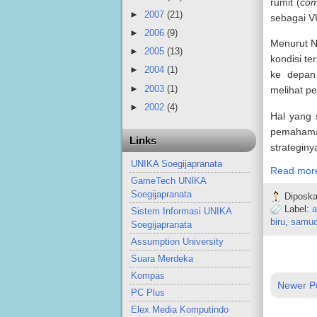
rumit (
com
►
2007
(21)
sebagai V
►
2006
(9)
Menurut N
►
2005
(13)
kondisi t
►
2004
(1)
ke depan
►
2003
(1)
melihat pe
►
2002
(4)
Hal yang 
pemahama
Links
strategin
UNIKA Soegijapranata
Read mor
GameTech UNIKA
Soegijapranata
Diposka
Label:
a
Sistem Informasi UNIKA
biru
,
samud
Soegijapranata
Assumption University
Suara Merdeka
Kompas
Newer P
PC Plus
Elex Media Komputindo