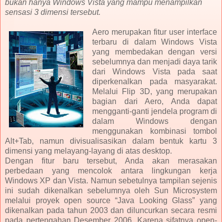
bukan hanya Windows Vista yang mampu menampilkan
sensasi 3 dimensi tersebut.
Aero merupakan fitur user interface
terbaru di dalam Windows Vista
yang membedakan dengan versi
sebelumnya dan menjadi daya tarik
dari Windows Vista pada saat
diperkenalkan pada masyarakat.
Melalui Flip 3D, yang merupakan
bagian dari Aero, Anda dapat
mengganti-ganti jendela program di
dalam Windows dengan
menggunakan kombinasi tombol
Alt+Tab, namun divisualisasikan dalam bentuk kartu 3
dimensi yang melayang-layang di atas desktop.
Dengan fitur baru tersebut, Anda akan merasakan
perbedaan yang mencolok antara lingkungan kerja
Windows XP dan Vista. Namun sebetulnya tampilan sejenis
ini sudah dikenalkan sebelumnya oleh Sun Microsystem
melalui proyek open source “Java Looking Glass” yang
dikenalkan pada tahun 2003 dan diluncurkan secara resmi
pada pertengahan Desember 2006. Karena sifatnya open-