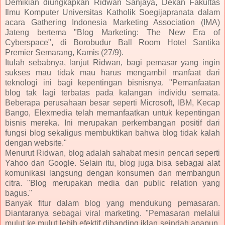
Demikian diungkapkan Ridwan Sanjaya, Dekan Fakultas
Ilmu Komputer Universitas Katholik Soegijapranata dalam
acara Gathering Indonesia Marketing Association (IMA)
Jateng bertema "Blog Marketing: The New Era of
Cyberspace", di Borobudur Ball Room Hotel Santika
Premier Semarang, Kamis (27/9).
Itulah sebabnya, lanjut Ridwan, bagi pemasar yang ingin
sukses mau tidak mau harus mengambil manfaat dari
teknologi ini bagi kepentingan bisnisnya. "Pemanfaatan
blog tak lagi terbatas pada kalangan individu semata.
Beberapa perusahaan besar seperti Microsoft, IBM, Kecap
Bango, Elexmedia telah memanfaatkan untuk kepentingan
bisnis mereka. Ini merupakan perkembangan positif dari
fungsi blog sekaligus membuktikan bahwa blog tidak kalah
dengan website."
Menurut Ridwan, blog adalah sahabat mesin pencari seperti
Yahoo dan Google. Selain itu, blog juga bisa sebagai alat
komunikasi langsung dengan konsumen dan membangun
citra. "Blog merupakan media dan public relation yang
bagus."
Banyak fitur dalam blog yang mendukung pemasaran.
Diantaranya sebagai viral marketing. "Pemasaran melalui
mulut ke mulut lebih efektif dibanding iklan seindah apapun.