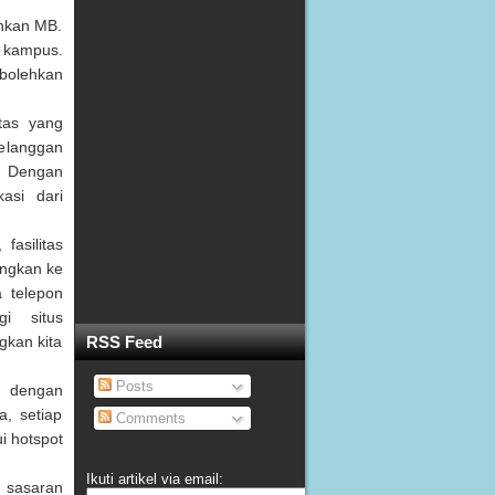
inkan MB.
 kampus.
bolehkan
itas yang
pelanggan
. Dengan
asi dari
fasilitas
ungkan ke
a telepon
i situs
gkan kita
RSS Feed
Posts
s dengan
a, setiap
Comments
i hotspot
Ikuti artikel via email:
a sasaran