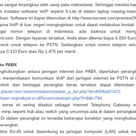
atas sangat terjangkau oleh uang saku mahasiswa. Sehingga mereka ha
n instalasi software VoIP seperti X-Lite di dalam laptop masing-mas
asi. Software ini dapat ditemukan di http://www.tucows.com/preview/
guna VoIP di luar negeri menginginkan untuk dapat melakukan kontak
gai nomor telepon di Indonesia, ada baiknya untuk meng
unt.com. Dengan layanan tersebut, Anda akan dikenai biaya 0.050 Eur
enit untuk telepon ke PSTN. Sedangkan untuk nomor telepon selu
aya 0.110 Euro atau Rp 1.475 per menit.
 ke PABX
ghubungkan antara jaringan internet dan PABX, diperlukan perang
 menjembatani komunikasi VoIP dari jaringan internet ke PSTN di
ntoh dari berbagai perangkat keras tersebut dapat ditemukan 
.planet.com.tw/en/solution/solution_p_list.php?id=460&id2=372
d
eloper.voiprakyat.or.id/forum/viewtopic.php?f=6&t=794
.
 keras ini sering disebut sebagai Internet Telephony Gateway a
 mirip seperti hub atau switch yang umumnya ada di dalam perangkat
 Di dalam perangkat ini tersedia beberapa konektor yang menghub
perangkat.
ktor RJ-45 untuk disambung ke jaringan komputer (LAN) untuk m