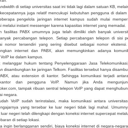
ran.
dwidth di setiap universitas saat ini tidak lagi dalam satuan KB, mela
kecepatannya juga relatif mencukupi kebutuhan pengguna di dalam
eberapa pengelola jaringan internet kampus sudah mulai memper
i melalui instant messenger karena kapasitas internet yang memadai.
 fasilitas PABX umumnya juga telah dimiliki oleh banyak univers
banyak percabangan telepon. Setiap percabangan telepon di sisi 
i nomor tersendiri yang sering disebut sebagai nomor ekstensi
ngkan internet dan PABX, akan memungkinkan adanya komunik
 VoIP ke dalam kampus.
k melanggar hukum tentang Penyelenggaraan Jasa Telekomunikasi, 
an disambungkan ke jaringan Telkom. Fasilitas tersebut hanya disamb
PABX, atau extension di kantor. Sehingga komunikasi terjadi antar
l kantor dan pengguna VoIP. Namun jika Anda mengunjung
oker.com, tampak ribuan sentral telepon VoIP yang dapat menghubun
ai negara.
udah VoIP sudah terinstalasi, maka komunikasi antara universita
ngajarnya yang tersebar ke luar negeri tidak lagi mahal. Umumny
luar negeri telah dilengkapi dengan koneksi internet supercepat melalu
baran di setiap lokasi.
a ingin berlangganan sendiri, biaya koneksi internet di negara-negar