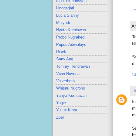
Iqbal Firmansyah
Linggarjati
2:
Lucia Sianny
Mulyadi
An
Nyoto Kurniawan
Te
Probo Nugrahedi
Bl
Pupus Adiwaluyo
Risefa
Sa
Sany Ang
di
Tommy Hendrawan
Vivin Novrina
4:
Volverhank
Whisnu Nugroho
U
Yahya Kurniawan
In
Yogie
ma
Yulius Kinta
m
Zoel
Sa
h