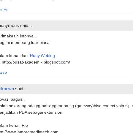
24 PM
onymous said...
rimakasih infonya...
og ini memeang luar biasa
lam kenal dari:
Ruby'Weblog
: http://pusat-akademik.blogspot.com/
34 AM
nknown
said...
ovasi bagus..
lah sekarang ada yg pabx yg tanpa itg (gateway)bisa conect voip sip 
enjadikan PDA sebagai extension.
lam kenal, Rio
ttp://www.lamoramediatech.com