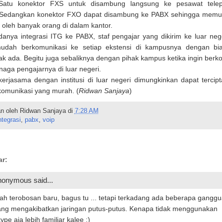
. Satu konektor FXS untuk disambung langsung ke pesawat tele
. Sedangkan konektor FXO dapat disambung ke PABX sehingga memu
 oleh banyak orang di dalam kantor.
anya integrasi ITG ke PABX, staf pengajar yang dikirim ke luar neg
udah berkomunikasi ke setiap ekstensi di kampusnya dengan bi
ak ada. Begitu juga sebaliknya dengan pihak kampus ketika ingin berk
aga pengajarnya di luar negeri.
kerjasama dengan institusi di luar negeri dimungkinkan dapat tercip
komunikasi yang murah. (
Ridwan Sanjaya
)
n oleh
Ridwan Sanjaya
di
7:28 AM
ntegrasi
,
pabx
,
voip
r:
onymous said...
h terobosan baru, bagus tu ... tetapi terkadang ada beberapa gangg
ang mengakibatkan jaringan putus-putus. Kenapa tidak menggunakan
ype aja lebih familiar kalee :)