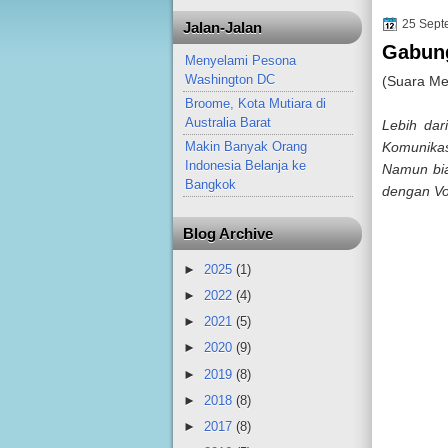
25 Sept
Jalan-Jalan
Gabun
Menyelami Pesona
Washington DC
(Suara Me
Broome, Kota Mutiara di
Australia Barat
Lebih dar
Komunikas
Makin Banyak Orang
Indonesia Belanja ke
Namun bia
Bangkok
dengan Vo
Blog Archive
►
2025
(1)
►
2022
(4)
►
2021
(5)
►
2020
(9)
►
2019
(8)
►
2018
(8)
►
2017
(8)