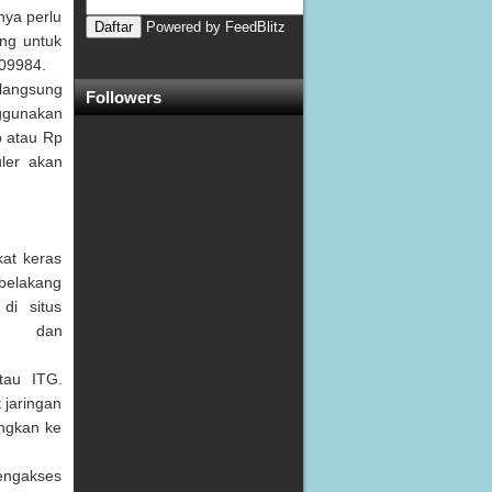
nya perlu
Powered by
FeedBlitz
ing untuk
309984.
 langsung
Followers
gunakan
o atau Rp
ler akan
kat keras
 belakang
di situs
an
tau ITG.
 jaringan
ungkan ke
engakses