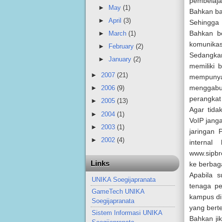
pembelaja
►
May
(1)
Bahkan ban
►
April
(3)
Sehingga 
Bahkan b
►
March
(1)
komunikas
►
February
(2)
Sedangkan
►
January
(2)
memiliki 
►
2007
(21)
mempunya
menggabu
►
2006
(9)
perangkat
►
2005
(13)
Agar tida
►
2004
(1)
VoIP jang
►
2003
(1)
jaringan 
►
2002
(4)
interna
www.sipbr
Links
ke berbag
Apabila s
UNIKA Soegijapranata
tenaga pe
GameTech UNIKA
kampus di 
Soegijapranata
yang berte
Sistem Informasi UNIKA
Bahkan jik