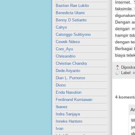
Internet
Bastian Rae Lukito
faksimile
Benedicta Utami
digunakan
Benny D Setianto
Dengan ad
Cahyo
dengan m
Catonggo Sulitiyono
hampir tid
Cewek Ndeso
dengan ten
Berbagai 
Coro_Ayu
biaya tele
Chrisandrio
Christian Chandra
Diposka
Dede Ariyanto
Label:
i
Dian L. Purnomo
Diono
Enda Nasution
4 komenta
Ferdinand Kurniawan
Ibanez
An
Indra Sanjaya
Wa
Inneke Hantoro
y
Ivan
sk