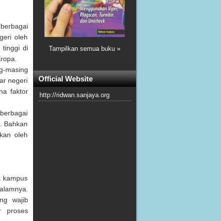
 berbagai
geri oleh
tinggi di
Tampilkan semua buku »
Eropa.
g-masing
Official Website
ar negeri
na faktor
http://ridwan.sanjaya.org
 berbagai
h. Bahkan
kan oleh
ak kampus
dalamnya.
ng wajib
r proses