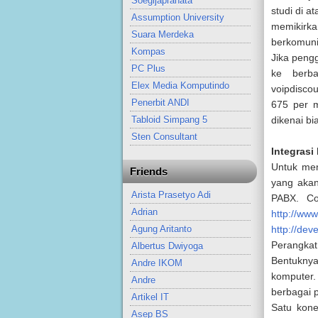
Soegijapranata
studi di 
Assumption University
memikirka
Suara Merdeka
berkomunik
Kompas
Jika peng
PC Plus
ke berba
Elex Media Komputindo
voipdisco
Penerbit ANDI
675 per m
dikenai bi
Tabloid Simpang 5
Sten Consultant
Integrasi
Untuk men
Friends
yang akan
Arista Prasetyo Adi
PABX. Co
Adrian
http://www
Agung Aritanto
http://dev
Perangkat
Albertus Dwiyoga
Bentuknya
Andre IKOM
komputer.
Andre
berbagai 
Artikel IT
Satu kone
Asep BS