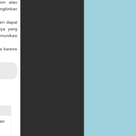
pon atau
ngkinkan
eri dapat
aya yang
omunikasi
ta karena
uan