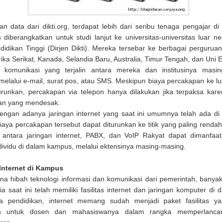
n data dari dikti.org, terdapat lebih dari seribu tenaga pengajar di
s diberangkatkan untuk studi lanjut ke universitas-universitas luar ne
didikan Tinggi (Dirjen Dikti). Mereka tersebar ke berbagai perguruan 
ika Serikat, Kanada, Selandia Baru, Australia, Timur Tengah, dan Uni 
komunikasi yang terjalin antara mereka dan institusinya masin
melalui e-mail, surat pos, atau SMS. Meskipun biaya percakapan ke lu
urunkan, percakapan via telepon hanya dilakukan jika terpaksa kare
an yang mendesak.
engan adanya jaringan internet yang saat ini umumnya telah ada di
aya percakapan tersebut dapat diturunkan ke titik yang paling renda
antara jaringan internet, PABX, dan VoIP Rakyat dapat dimanfaat
dividu di dalam kampus, melalui ektensinya masing-masing.
Internet di Kampus
ana hibah teknologi informasi dan komunikasi dari pemerintah, bany
ia saat ini telah memiliki fasilitas internet dan jaringan komputer di 
a pendidikan, internet memang sudah menjadi paket fasilitas ya
an untuk dosen dan mahasiswanya dalam rangka memperlanca