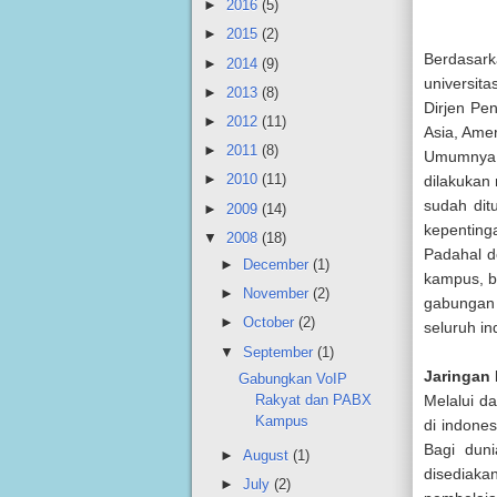
►
2016
(5)
►
2015
(2)
Berdasarka
►
2014
(9)
universita
►
2013
(8)
Dirjen Pen
►
2012
(11)
Asia, Amer
►
2011
(8)
Umumnya 
►
2010
(11)
dilakukan 
sudah dit
►
2009
(14)
kepenting
▼
2008
(18)
Padahal d
►
December
(1)
kampus, bi
►
November
(2)
gabungan 
►
October
(2)
seluruh in
▼
September
(1)
Jaringan 
Gabungkan VoIP
Rakyat dan PABX
Melalui d
Kampus
di indones
Bagi duni
►
August
(1)
disediak
►
July
(2)