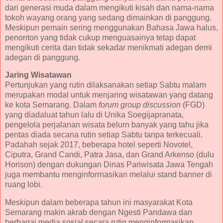
dari generasi muda dalam mengikuti kisah dan nama-nama
tokoh wayang orang yang sedang dimainkan di panggung.
Meskipun pemain sering menggunakan Bahasa Jawa halus,
penonton yang tidak cukup menguasainya tetap dapat
mengikuti cerita dan tidak sekadar menikmati adegan demi
adegan di panggung.
Jaring Wisatawan
Pertunjukan yang rutin dilaksanakan setiap Sabtu malam
merupakan modal untuk menjaring wisatawan yang datang
ke kota Semarang. Dalam
forum group discussion
(FGD)
yang diadaluat tahun lalu di Unika Soegijapranata,
pengelola perjalanan wisata belurn banyak yang tahu jika
pentas diada secana rutin setiap Sabtu tanpa terkecuali.
Padahah sejak 2017, beberapa hotel seperti Novotel,
Ciputra, Grand Candi, Patra Jasa, dan Grand Arkenso (dulu
Horison) dengan dukungan Dinas Pariwisata Jawa Tengah
juga membantu menginforrnasikan melalui stand banner di
ruang lobi.
Meskipun dalam beberapa tahun ini masyarakat Kota
Semarang makin akrab dengan Ngesti Pandawa dan
berbagai media sosial secara rutin menginformasikan,