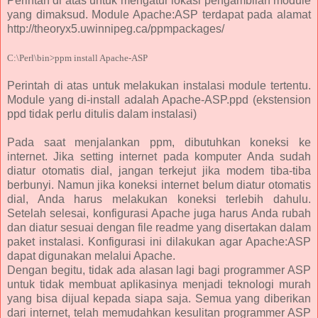
Perintah di atas untuk mengatur lokasi pengambilan module
yang dimaksud. Module Apache:ASP terdapat pada alamat
http://theoryx5.uwinnipeg.ca/ppmpackages/
C:\Perl\bin>ppm install Apache-ASP
Perintah di atas untuk melakukan instalasi module tertentu.
Module yang di-install adalah Apache-ASP.ppd (ekstension
ppd tidak perlu ditulis dalam instalasi)
Pada saat menjalankan ppm, dibutuhkan koneksi ke
internet. Jika setting internet pada komputer Anda sudah
diatur otomatis dial, jangan terkejut jika modem tiba-tiba
berbunyi. Namun jika koneksi internet belum diatur otomatis
dial, Anda harus melakukan koneksi terlebih dahulu.
Setelah selesai, konfigurasi Apache juga harus Anda rubah
dan diatur sesuai dengan file readme yang disertakan dalam
paket instalasi. Konfigurasi ini dilakukan agar Apache:ASP
dapat digunakan melalui Apache.
Dengan begitu, tidak ada alasan lagi bagi programmer ASP
untuk tidak membuat aplikasinya menjadi teknologi murah
yang bisa dijual kepada siapa saja. Semua yang diberikan
dari internet, telah memudahkan kesulitan programmer ASP