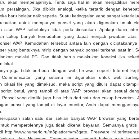
ru akan mempelajarinya. Tentu saja hal ini akan menjadikan mere
am persaingan. Jika dibikin analogi, ketika tertarik dengan keheba
eka baru belajar naik sepeda. Suatu ketinggalan yang sangat keterlalu
-kesulitan untuk mempunyai ponsel yang akan digunakan untuk ek
 situs WAP sebetulnya tidak perlu dirisaukan. Apalagi dunia inter
an cukup banyak kemudahan yang dapat menjadi jawaban atas k
ponsel WAP. Kemudahan tersebut antara lain dengan diciptakannya
er yang bentuknya mirip dengan banyak ponsel terkenal saat ini.
alankan melalui PC. Dan tidak harus melakukan koneksi jika seke
 lokal.
anya juga tidak berbeda dengan web browser seperti Internet Exp
 Communicator, yang selama ini digunakan untuk web surfin
 lokasi file yang dimaksud, maka script yang ditulis dapat ditampil
 script betul, yang tampil di atas WAP browser akan sesuai den
. Ponsel yang dimiliki juga bisa lebih dari satu dan cukup bervariasi. 
gan ponsel yang tampil di layar monitor, Anda dapat menggantiny
n.
erupakan salah satu dari sekian banyak WAP browser yang berte
 Untuk memperolehnya juga tidak dikenai bayaran. Semuanya gratis
di http://www.numeric.ru/m3platform/m3gate. Freeware ini terintegra
Explorer dan Netscape Communicator, seperti halnya web browse