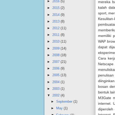
►
2016
(5)
mereka ba
kalah dal
►
2015
(2)
sport, mer
►
2014
(9)
Kesulitan
►
2013
(8)
pembuatan
►
2012
(11)
memberik
►
2011
(8)
memiliki 
WAP brows
►
2010
(11)
dapat dij
►
2009
(14)
eksperimen
►
2008
(18)
Cara kerj
►
2007
(21)
Netscape
►
2006
(9)
menuliskan
penulisan
►
2005
(13)
diinginkan
►
2004
(1)
bosan den
►
2003
(1)
bentuk lai
▼
2002
(4)
M3Gate m
►
September
(1)
internet.
►
May
(1)
diperoleh 
Internet 