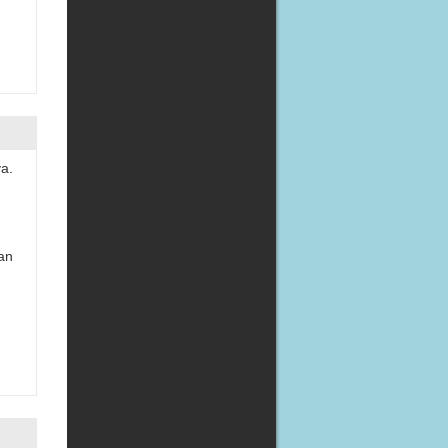
a.
an