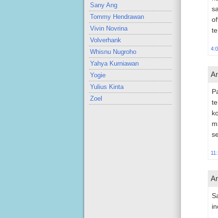
Sany Ang
s
Tommy Hendrawan
o
Vivin Novrina
te
Volverhank
4:
Whisnu Nugroho
Yahya Kurniawan
An
Yogie
Yulius Kinta
Pa
Zoel
te
ko
m
s
11
An
Sa
in