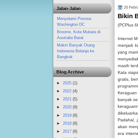
20 Febr
Jalan-Jalan
Bikin 
Menyelami Pesona
Washington DC
(PCPlus 66
Broome, Kota Mutiara di
Australia Barat
Internet 
menjadi k
Makin Banyak Orang
Indonesia Belanja ke
yang mamp
Bangkok
menyediak
masih ter
Blog Archive
Kata siap
gratis, be
►
2025
(1)
programme
►
2022
(4)
Keraguan 
►
2021
(5)
banyak se
keraguan
►
2020
(9)
dikeluark
►
2019
(8)
Padahal, 
►
2018
(8)
akan menja
►
2017
(8)
era inter