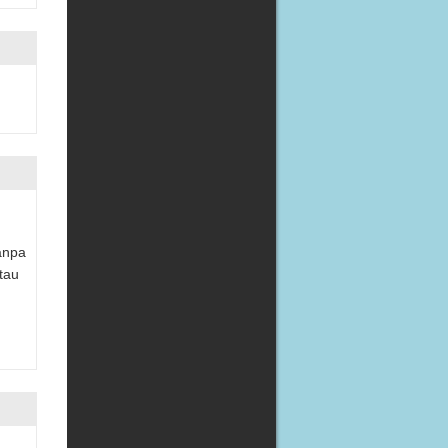
anpa
tau