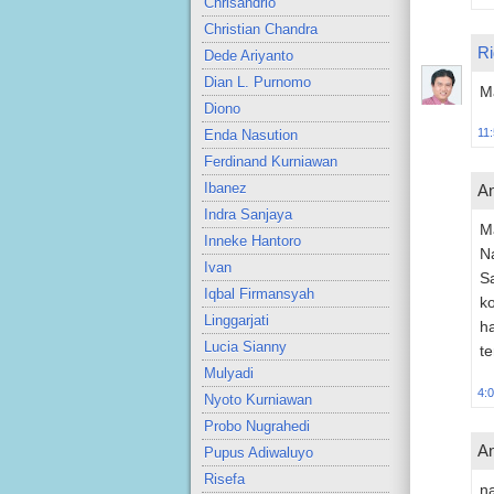
Chrisandrio
Christian Chandra
Ri
Dede Ariyanto
Dian L. Purnomo
Ma
Diono
11
Enda Nasution
Ferdinand Kurniawan
Ibanez
An
Indra Sanjaya
M
Inneke Hantoro
N
Ivan
Sa
Iqbal Firmansyah
ko
Linggarjati
ha
Lucia Sianny
te
Mulyadi
4:
Nyoto Kurniawan
Probo Nugrahedi
An
Pupus Adiwaluyo
Risefa
n