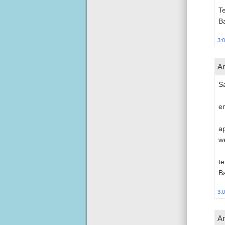
Te
Ba
3:
An
S
e
ap
w
te
Ba
3:
An