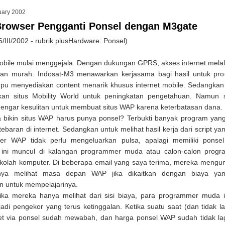
uary 2002
Browser Pengganti Ponsel dengan M3gate
/III/2002 - rubrik plusHardware: Ponsel)
Mobile mulai menggejala. Dengan dukungan GPRS, akses internet melal
ian murah. Indosat-M3 menawarkan kerjasama bagi hasil untuk pr
u menyediakan content menarik khusus internet mobile. Sedangkan
an situs Mobility World untuk peningkatan pengetahuan. Namun se
dengar kesulitan untuk membuat situs WAP karena keterbatasan dana.
a bikin situs WAP harus punya ponsel? Terbukti banyak program yang
rtebaran di internet. Sedangkan untuk melihat hasil kerja dari script ya
r WAP tidak perlu mengeluarkan pulsa, apalagi memiliki ponsel
ini muncul di kalangan programmer muda atau calon-calon progr
kolah komputer. Di beberapa email yang saya terima, mereka meng
nya melihat masa depan WAP jika dikaitkan dengan biaya ya
an untuk mempelajarinya.
jika mereka hanya melihat dari sisi biaya, para programmer muda 
di pengekor yang terus ketinggalan. Ketika suatu saat (dan tidak la
net via ponsel sudah mewabah, dan harga ponsel WAP sudah tidak la