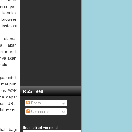
tersimpan
n koneksi
 browser
instalasi
 alamat
nda akan
ari merek
anya akan
hulu.
gus untuk
) maupun
situs WAP
RSS Feed
uga dapat
Posts
Open URL.
alui menu
Comments
Ikuti artikel via email:
hal bagi