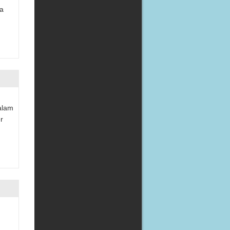
a
alam
r