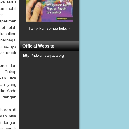
ka terus
tan mobil
an.
sperimen
net telah
Tampilkan semua buku »
esulitan
 berbagai
Official Website
 Semuanya
dar untuk
http://ridwan.sanjaya.org
lorer dan
g. Cukup
kan. Jika
gan yang
Jika Anda
a dengan
baran di
 dan bisa
si dengan
r cantik