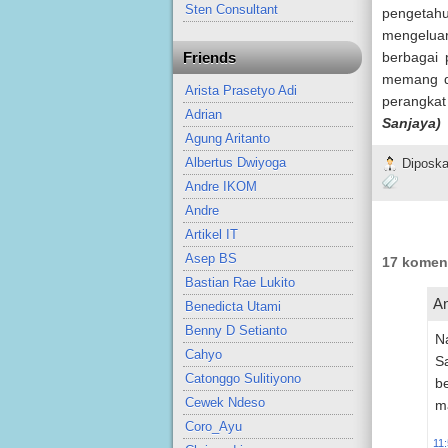
Sten Consultant
pengetahu
mengelua
berbagai 
Friends
memang di
Arista Prasetyo Adi
perangkat
Adrian
Sanjaya)
Agung Aritanto
Albertus Dwiyoga
Diposka
Andre IKOM
Andre
Artikel IT
Asep BS
17 komen
Bastian Rae Lukito
An
Benedicta Utami
Benny D Setianto
Na
Cahyo
Sa
Catonggo Sulitiyono
b
Cewek Ndeso
m
Coro_Ayu
11