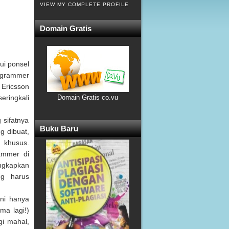
VIEW MY COMPLETE PROFILE
Domain Gratis
ui ponsel
ogrammer
 Ericsson
ringkali
Domain Gratis co.vu
 sifatnya
Buku Baru
ng dibuat,
 khusus.
ammer di
ungkapkan
ng harus
ini hanya
ma lagi!)
gi mahal,