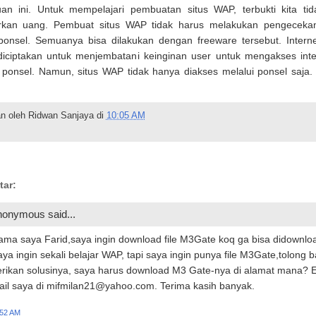
an ini. Untuk mempelajari pembuatan situs WAP, terbukti kita ti
rkan uang. Pembuat situs WAP tidak harus melakukan pengecekan
ponsel. Semuanya bisa dilakukan dengan freeware tersebut. Intern
ciptakan untuk menjembatani keinginan user untuk mengakses inte
 ponsel. Namun, situs WAP tidak hanya diakses melalui ponsel saja
n oleh
Ridwan Sanjaya
di
10:05 AM
tar:
onymous said...
ma saya Farid,saya ingin download file M3Gate koq ga bisa didownlo
ya ingin sekali belajar WAP, tapi saya ingin punya file M3Gate,tolong 
erikan solusinya, saya harus download M3 Gate-nya di alamat mana? E
ail saya di mifmilan21@yahoo.com. Terima kasih banyak.
:52 AM