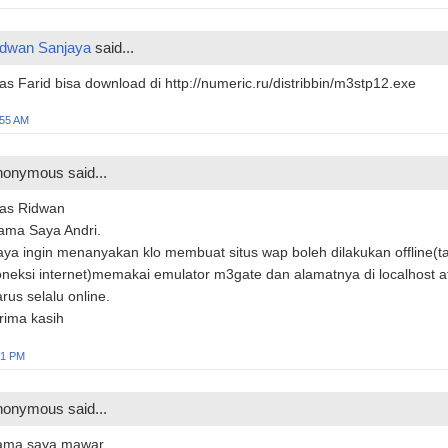
dwan Sanjaya
said...
s Farid bisa download di http://numeric.ru/distribbin/m3stp12.exe
:55 AM
onymous said...
as Ridwan
ama Saya Andri.
ya ingin menanyakan klo membuat situs wap boleh dilakukan offline(t
neksi internet)memakai emulator m3gate dan alamatnya di localhost a
rus selalu online.
rima kasih
01 PM
onymous said...
ama saya mawar