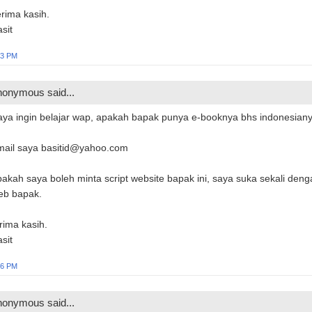
rima kasih.
sit
03 PM
onymous said...
aya ingin belajar wap, apakah bapak punya e-booknya bhs indonesiany
mail saya basitid@yahoo.com
akah saya boleh minta script website bapak ini, saya suka sekali deng
eb bapak.
rima kasih.
sit
06 PM
onymous said...