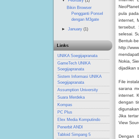
▼
February
(1)
NeoPlanet
Bikin Browser
pula pada
Pengganti Ponsel
dengan M3gate
internet
tersebut.
►
January
(1)
selesai. 
Bentuk-b
Links
http://w
mendapatk
UNIKA Soegijapranata
Nokia, Si
GameTech UNIKA
dijadikan 
Soegijapranata
Sistem Informasi UNIKA
File insta
Soegijapranata
sarana me
Assumption University
internet.
Suara Merdeka
dengan ti
Kompas
digunakan
PC Plus
Jika tert
Elex Media Komputindo
View Sour
Penerbit ANDI
Tabloid Simpang 5
Dengan b