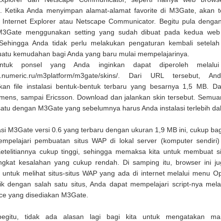
. Ketika Anda menyimpan alamat-alamat favorite di M3Gate, akan 
 Internet Explorer atau Netscape Communicator. Begitu pula denga
, M3Gate menggunakan setting yang sudah dibuat pada kedua web
 Sehingga Anda tidak perlu melakukan pengaturan kembali setelah 
Suatu kemudahan bagi Anda yang baru mulai mempelajarinya.
entuk ponsel yang Anda inginkan dapat diperoleh melalui
ww.numeric.ru/m3platform/m3gate/skins/. Dari URL tersebut, A
an file instalasi bentuk-bentuk terbaru yang besarnya 1,5 MB. D
emens, sampai Ericsson. Download dan jalankan skin tersebut. Semu
satu dengan M3Gate yang sebelumnya harus Anda instalasi terlebih da
lasi M3Gate versi 0.6 yang terbaru dengan ukuran 1,9 MB ini, cukup ba
mpelajari pembuatan situs WAP di lokal server (komputer sendiri
 Ketelitiannya cukup tinggi, sehingga memaksa kita untuk membuat 
ngkat kesalahan yang cukup rendah. Di samping itu, browser ini j
 untuk melihat situs-situs WAP yang ada di internet melalui menu 
arik dengan salah satu situs, Anda dapat mempelajari script-nya mel
ce yang disediakan M3Gate.
egitu, tidak ada alasan lagi bagi kita untuk mengatakan ma