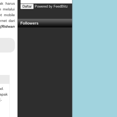
dak harus
Powered by
FeedBlitz
 melalui
et mobile
rnet dari
Followers
.
(Ridwan
ad.
bapak
-