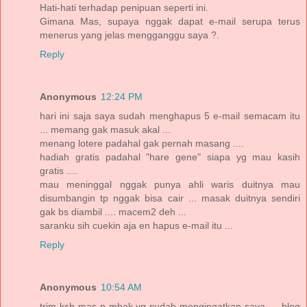
Hati-hati terhadap penipuan seperti ini.
Gimana Mas, supaya nggak dapat e-mail serupa terus
menerus yang jelas mengganggu saya ?.
Reply
Anonymous
12:24 PM
hari ini saja saya sudah menghapus 5 e-mail semacam itu
... memang gak masuk akal ...
menang lotere padahal gak pernah masang ....
hadiah gratis padahal "hare gene" siapa yg mau kasih
gratis ....
mau meninggal nggak punya ahli waris duitnya mau
disumbangin tp nggak bisa cair ... masak duitnya sendiri
gak bs diambil .... macem2 deh ...
saranku sih cuekin aja en hapus e-mail itu ...
Reply
Anonymous
10:54 AM
trim ksh mas n mbak yg sudah mengingatkan saya......blog