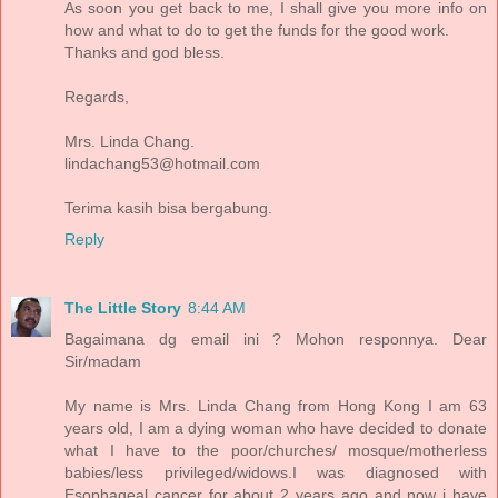
As soon you get back to me, I shall give you more info on
how and what to do to get the funds for the good work.
Thanks and god bless.
Regards,
Mrs. Linda Chang.
lindachang53@hotmail.com
Terima kasih bisa bergabung.
Reply
The Little Story
8:44 AM
Bagaimana dg email ini ? Mohon responnya. Dear
Sir/madam
My name is Mrs. Linda Chang from Hong Kong I am 63
years old, I am a dying woman who have decided to donate
what I have to the poor/churches/ mosque/motherless
babies/less privileged/widows.I was diagnosed with
Esophageal cancer for about 2 years ago and now i have