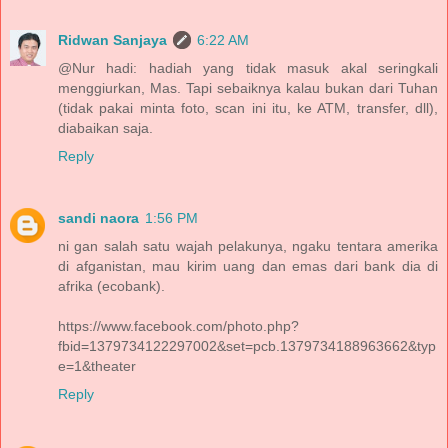
Ridwan Sanjaya
6:22 AM
@Nur hadi: hadiah yang tidak masuk akal seringkali
menggiurkan, Mas. Tapi sebaiknya kalau bukan dari Tuhan
(tidak pakai minta foto, scan ini itu, ke ATM, transfer, dll),
diabaikan saja.
Reply
sandi naora
1:56 PM
ni gan salah satu wajah pelakunya, ngaku tentara amerika
di afganistan, mau kirim uang dan emas dari bank dia di
afrika (ecobank).
https://www.facebook.com/photo.php?
fbid=1379734122297002&set=pcb.1379734188963662&typ
e=1&theater
Reply