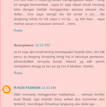
ini sangat bermanfaat....saya br saja dapat email menang
lotre dengan hadiah menggiurkan sampai ratusan ribu
dollar......trus saya iseng2 bls lwt email n ym......dia
langsung minta no rek saya n no hp.....sy blm kasi.....saya
mohon saran n masukan teman2....trims
Reply
Anonymous
10:15 PM
sy br saja dpt email tentng mendapatkn hadiah lotre, krn tdk
percy sy langsng browsing tentg hal ni takutnya penipuan,
alhamdulillah ternyata banyk rekan2 yg sdh pernh
mengalami shngg sy tau pa yg hrs d lakukan. thanks
Reply
R-KOS FASHION
11:43 AM
Wah memang menggiurkan hadiahnya...., sempat berfikir
buat Reply. tapi setelah baca artikel dan komentar dari
temen2, mendingan Emailnya langsung aku delet aja....