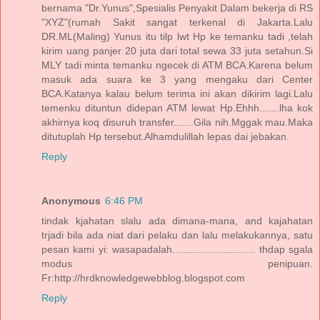
bernama "Dr.Yunus",Spesialis Penyakit Dalam bekerja di RS
"XYZ"(rumah Sakit sangat terkenal di Jakarta.Lalu
DR.ML(Maling) Yunus itu tilp lwt Hp ke temanku tadi ,telah
kirim uang panjer 20 juta dari total sewa 33 juta setahun.Si
MLY tadi minta temanku ngecek di ATM BCA.Karena belum
masuk ada suara ke 3 yang mengaku dari Center
BCA.Katanya kalau belum terima ini akan dikirim lagi.Lalu
temenku dituntun didepan ATM lewat Hp.Ehhh.......lha kok
akhirnya koq disuruh transfer.......Gila nih.Mggak mau.Maka
ditutuplah Hp tersebut.Alhamdulillah lepas dai jebakan.
Reply
Anonymous
6:46 PM
tindak kjahatan slalu ada dimana-mana, and kajahatan
trjadi bila ada niat dari pelaku dan lalu melakukannya, satu
pesan kami yi: wasapadalah............................. thdap sgala
modus penipuan.
Fr:http://hrdknowledgewebblog.blogspot.com
Reply