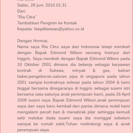
Sabtu, 28 juni, 2010 01:31
Dari:
"Ria Citra"
Tambahkan Pengirim ke Kontak
Kepada: faiqalfawwas@yahoo.co.id
Dengan Hormat,
Nama saya Ria Citra saya dari Indonesia tetapi menikah
dengan Bapak Edmond Wilson seorang Insinyur dari
Inggris. Saya menikah dengan Bapak Edmond Wilson pada
10 Oktober 2001 dimana dia bekerja sebagai karyawan
kontrak di Subsea, minyak & gas, bahan
baker,pengeboran,saluran pipa di singapura pada tahun
2001 sampai kontraknya selesai pada tahun 2004 & kami
tinggal bersama dinegaranya di Inggris sebagai suami istri
bersama satu-satunya anak perempuan kami, pada 26 April
2008 suami saya Bapak Edmond Wilson,anak perempuan
saya dan saya baru kembali dari pantai dimana mobil kami
mengalami pecah ban & menabrak pilar sehingga kemudi
setir melukai dada suami saya dia meniggal sebelum
sampai ke rumah sakit,Tuhan melindungi saya & anak
perempuan saya.