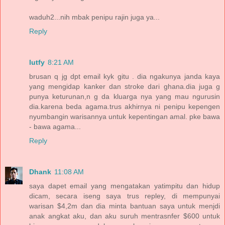
waduh2...nih mbak penipu rajin juga ya...
Reply
lutfy
8:21 AM
brusan q jg dpt email kyk gitu . dia ngakunya janda kaya
yang mengidap kanker dan stroke dari ghana.dia juga g
punya keturunan,n g da kluarga nya yang mau ngurusin
dia.karena beda agama.trus akhirnya ni penipu kepengen
nyumbangin warisannya untuk kepentingan amal. pke bawa
- bawa agama...
Reply
Dhank
11:08 AM
saya dapet email yang mengatakan yatimpitu dan hidup
dicam, secara iseng saya trus repley, di mempunyai
warisan $4,2m dan dia minta bantuan saya untuk menjdi
anak angkat aku, dan aku suruh mentrasnfer $600 untuk