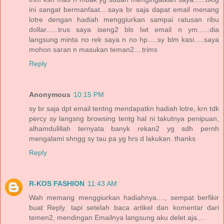
ini sangat bermanfaat....saya br saja dapat email menang
lotre dengan hadiah menggiurkan sampai ratusan ribu
dollar......trus saya iseng2 bls lwt email n ym......dia
langsung minta no rek saya n no hp.....sy blm kasi.....saya
mohon saran n masukan teman2....trims
Reply
Anonymous
10:15 PM
sy br saja dpt email tentng mendapatkn hadiah lotre, krn tdk
percy sy langsng browsing tentg hal ni takutnya penipuan,
alhamdulillah ternyata banyk rekan2 yg sdh pernh
mengalami shngg sy tau pa yg hrs d lakukan. thanks
Reply
R-KOS FASHION
11:43 AM
Wah memang menggiurkan hadiahnya...., sempat berfikir
buat Reply. tapi setelah baca artikel dan komentar dari
temen2, mendingan Emailnya langsung aku delet aja....