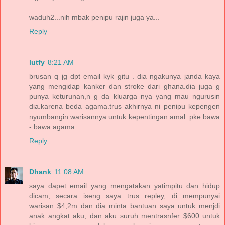
waduh2...nih mbak penipu rajin juga ya...
Reply
lutfy
8:21 AM
brusan q jg dpt email kyk gitu . dia ngakunya janda kaya
yang mengidap kanker dan stroke dari ghana.dia juga g
punya keturunan,n g da kluarga nya yang mau ngurusin
dia.karena beda agama.trus akhirnya ni penipu kepengen
nyumbangin warisannya untuk kepentingan amal. pke bawa
- bawa agama...
Reply
Dhank
11:08 AM
saya dapet email yang mengatakan yatimpitu dan hidup
dicam, secara iseng saya trus repley, di mempunyai
warisan $4,2m dan dia minta bantuan saya untuk menjdi
anak angkat aku, dan aku suruh mentrasnfer $600 untuk