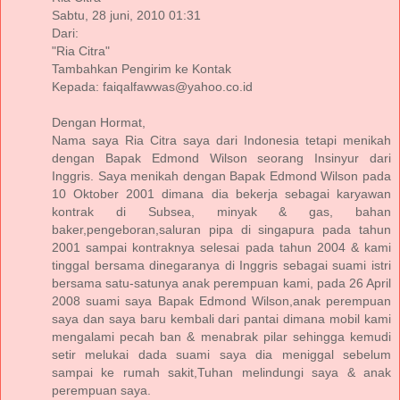
Sabtu, 28 juni, 2010 01:31
Dari:
"Ria Citra"
Tambahkan Pengirim ke Kontak
Kepada: faiqalfawwas@yahoo.co.id
Dengan Hormat,
Nama saya Ria Citra saya dari Indonesia tetapi menikah
dengan Bapak Edmond Wilson seorang Insinyur dari
Inggris. Saya menikah dengan Bapak Edmond Wilson pada
10 Oktober 2001 dimana dia bekerja sebagai karyawan
kontrak di Subsea, minyak & gas, bahan
baker,pengeboran,saluran pipa di singapura pada tahun
2001 sampai kontraknya selesai pada tahun 2004 & kami
tinggal bersama dinegaranya di Inggris sebagai suami istri
bersama satu-satunya anak perempuan kami, pada 26 April
2008 suami saya Bapak Edmond Wilson,anak perempuan
saya dan saya baru kembali dari pantai dimana mobil kami
mengalami pecah ban & menabrak pilar sehingga kemudi
setir melukai dada suami saya dia meniggal sebelum
sampai ke rumah sakit,Tuhan melindungi saya & anak
perempuan saya.