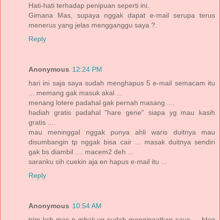
Hati-hati terhadap penipuan seperti ini.
Gimana Mas, supaya nggak dapat e-mail serupa terus
menerus yang jelas mengganggu saya ?.
Reply
Anonymous
12:24 PM
hari ini saja saya sudah menghapus 5 e-mail semacam itu
... memang gak masuk akal ...
menang lotere padahal gak pernah masang ....
hadiah gratis padahal "hare gene" siapa yg mau kasih
gratis ....
mau meninggal nggak punya ahli waris duitnya mau
disumbangin tp nggak bisa cair ... masak duitnya sendiri
gak bs diambil .... macem2 deh ...
saranku sih cuekin aja en hapus e-mail itu ...
Reply
Anonymous
10:54 AM
trim ksh mas n mbak yg sudah mengingatkan saya......blog