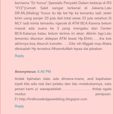
bernama "Dr.Yunus",Spesialis Penyakit Dalam bekerja di RS
"XYZ"(rumah Sakit sangat terkenal di Jakarta.Lalu
DR.ML(Maling) Yunus itu tilp lwt Hp ke temanku tadi ,telah
kirim uang panjer 20 juta dari total sewa 33 juta setahun.Si
MLY tadi minta temanku ngecek di ATM BCA.Karena belum
masuk ada suara ke 3 yang mengaku dari Center
BCA.Katanya kalau belum terima ini akan dikirim lagi.Lalu
temenku dituntun didepan ATM lewat Hp.Ehhh.......lha kok
akhirnya koq disuruh transfer.......Gila nih.Mggak mau.Maka
ditutuplah Hp tersebut.Alhamdulillah lepas dai jebakan.
Reply
Anonymous
6:46 PM
tindak kjahatan slalu ada dimana-mana, and kajahatan
trjadi bila ada niat dari pelaku dan lalu melakukannya, satu
pesan kami yi: wasapadalah............................. thdap sgala
modus penipuan.
Fr:http://hrdknowledgewebblog.blogspot.com
Reply