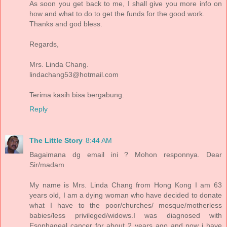
As soon you get back to me, I shall give you more info on
how and what to do to get the funds for the good work.
Thanks and god bless.
Regards,
Mrs. Linda Chang.
lindachang53@hotmail.com
Terima kasih bisa bergabung.
Reply
The Little Story
8:44 AM
Bagaimana dg email ini ? Mohon responnya. Dear
Sir/madam
My name is Mrs. Linda Chang from Hong Kong I am 63
years old, I am a dying woman who have decided to donate
what I have to the poor/churches/ mosque/motherless
babies/less privileged/widows.I was diagnosed with
Esophageal cancer for about 2 years ago and now i have