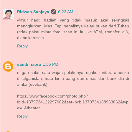
Ridwan Sanjaya
6:22 AM
@Nur hadi: hadiah yang tidak masuk akal seringkali
menggiurkan, Mas. Tapi sebaiknya kalau bukan dari Tuhan
(tidak pakai minta foto, scan ini itu, ke ATM, transfer, dll),
diabaikan saja.
Reply
sandi naora
1:56 PM
ni gan salah satu wajah pelakunya, ngaku tentara amerika
di afganistan, mau kirim uang dan emas dari bank dia di
afrika (ecobank).
https://www.facebook.com/photo.php?
fbid=1379734122297002&set=pcb.1379734188963662&typ
e=1&theater
Reply