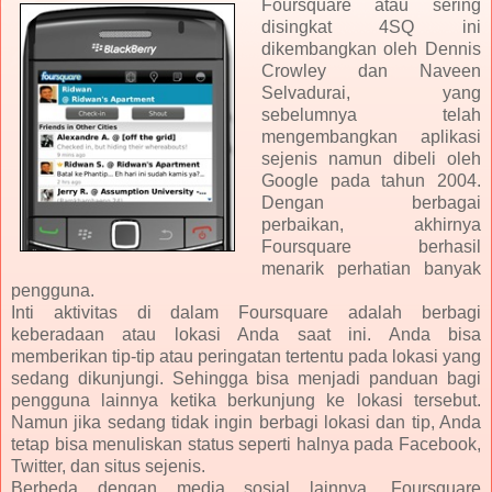
Foursquare atau sering
disingkat 4SQ ini
dikembangkan oleh Dennis
Crowley dan Naveen
Selvadurai, yang
sebelumnya telah
mengembangkan aplikasi
sejenis namun dibeli oleh
Google pada tahun 2004.
Dengan berbagai
perbaikan, akhirnya
Foursquare berhasil
menarik perhatian banyak
pengguna.
Inti aktivitas di dalam Foursquare adalah berbagi
keberadaan atau lokasi Anda saat ini. Anda bisa
memberikan tip-tip atau peringatan tertentu pada lokasi yang
sedang dikunjungi. Sehingga bisa menjadi panduan bagi
pengguna lainnya ketika berkunjung ke lokasi tersebut.
Namun jika sedang tidak ingin berbagi lokasi dan tip, Anda
tetap bisa menuliskan status seperti halnya pada Facebook,
Twitter, dan situs sejenis.
Berbeda dengan media sosial lainnya, Foursquare