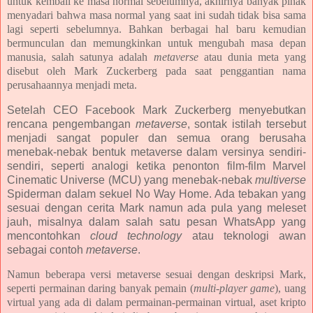
untuk kembali ke masa normal sebelumnya, akhirnya banyak pihak
menyadari bahwa masa normal yang saat ini sudah tidak bisa sama
lagi seperti sebelumnya. Bahkan berbagai hal baru kemudian
bermunculan dan memungkinkan untuk mengubah masa depan
manusia, salah satunya adalah
metaverse
atau dunia meta yang
disebut oleh Mark Zuckerberg pada saat penggantian nama
perusahaannya menjadi meta.
Setelah CEO Facebook Mark Zuckerberg menyebutkan
rencana pengembangan
metaverse
, sontak istilah tersebut
menjadi sangat populer dan semua orang berusaha
menebak-nebak bentuk metaverse dalam versinya sendiri-
sendiri, seperti analogi ketika penonton film-film Marvel
Cinematic Universe (MCU) yang menebak-nebak
multiverse
Spiderman dalam sekuel No Way Home. Ada tebakan yang
sesuai dengan cerita Mark namun ada pula yang meleset
jauh, misalnya dalam salah satu pesan WhatsApp yang
mencontohkan
cloud technology
atau teknologi awan
sebagai contoh
metaverse
.
Namun beberapa versi metaverse sesuai dengan deskripsi Mark,
seperti permainan daring banyak pemain (
multi-player game
), uang
virtual yang ada di dalam permainan-permainan virtual, aset kripto