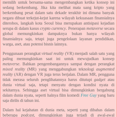
memilih untuk bersama-sama mengembangkan ketika konsep ini
sedang berkembang. Jika kita melihat mata uang kripto yang
berkembang pesat dalam satu dekade terakhir ini dimana banyak
negara dibuat terkejut-kejut karena wilayah kekuasaan finansialnya
diterobos, langkah kota Seoul bisa merupakan antisipasi kejadian
serupa di dalam kasus
crypto currency
. Penerapan
metaverse
secara
global memungkinkan
dampaknya
bukan hanya wilayah
finansialnya saja, tetapi juga pengelolaan layanan pendidikan,
warga, aset, atau potensi bisnis lainnya.
Penggunaan perangkat
virtual reality
(VR) menjadi salah satu yang
paling memungkinkan saat ini untuk mewujudkan konsep
metaverse
. Bahkan pengembangannya sampai dengan perangkat
mixed reality
(MR) yang menggabungkan teknologi
augmented
reality
(AR) dengan VR juga terus berjalan. Dalam MR, pengguna
tidak merasa seluruh penglihatannya harus ditutupi
gadget
atau
dunia virtual saja, tetapi menyatu dengan kondisi nyata di
sekitarnya. Sehingga aset virtual bisa dimungkinkan bergabung
dalam dunia nyata, seperti halnya film komedi
Free Guy
yang baru
saja dirilis di tahun ini.
Dalam hal kejahatan di dunia meta, seperti yang dibahas dalam
beberapa
podcast
, dimungkinkan juga terjadi di awal-awal