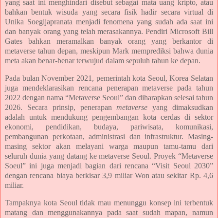
yang saat ini menghindari disebut sebagai mata uang kripto, atau
bahkan bentuk wisuda yang secara fisik hadir secara virtual di
Unika Soegijapranata menjadi fenomena yang sudah ada saat ini
dan banyak orang yang telah merasakannya. Pendiri Microsoft Bill
Gates bahkan meramalkan banyak orang yang berkantor di
metaverse tahun depan, meskipun Mark memprediksi bahwa dunia
meta akan benar-benar terwujud dalam sepuluh tahun ke depan.
Pada
bulan
November 2021, pemerintah kota Seoul, Korea Selatan
juga mendeklarasikan rencana penerapan metaverse pada tahun
2022 dengan nama “Metaverse Seoul” dan diharapkan selesai tahun
2026. Secara prinsip, penerapan
metaverse
yang dimaksudkan
adalah untuk mendukung pengembangan kota cerdas di sektor
ekonomi, pendidikan, budaya, pariwisata, komunikasi,
pembangunan perkotaan, administrasi dan infrastruktur. Masing-
masing sektor akan melayani warga maupun tamu-tamu dari
seluruh dunia yang datang ke metaverse Seoul.
Proyek “Metaverse
Soeul” ini juga menjadi bagian dari rencana “Visit Seoul 2030”
dengan rencana biaya berkisar 3,9 miliar Won atau sekitar Rp. 4,6
miliar.
Tampaknya kota Seoul tidak mau menunggu konsep ini terbentuk
matang dan menggunakannya pada saat sudah mapan, namun