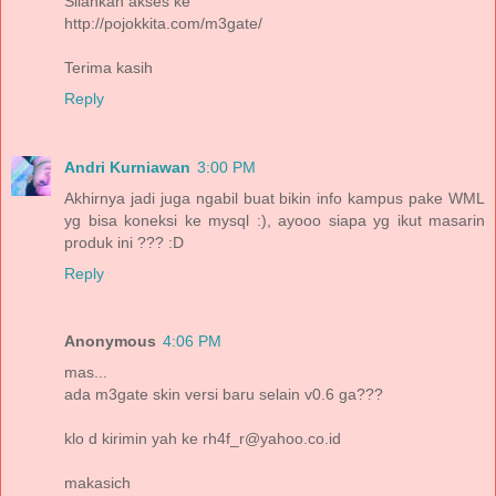
Silahkan akses ke
http://pojokkita.com/m3gate/
Terima kasih
Reply
Andri Kurniawan
3:00 PM
Akhirnya jadi juga ngabil buat bikin info kampus pake WML
yg bisa koneksi ke mysql :), ayooo siapa yg ikut masarin
produk ini ??? :D
Reply
Anonymous
4:06 PM
mas...
ada m3gate skin versi baru selain v0.6 ga???
klo d kirimin yah ke rh4f_r@yahoo.co.id
makasich