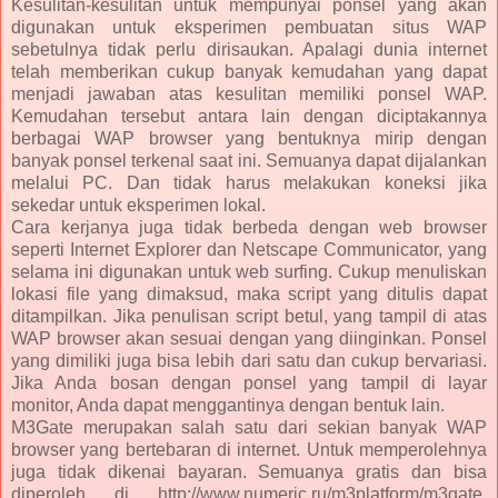
Kesulitan-kesulitan untuk mempunyai ponsel yang akan
digunakan untuk eksperimen pembuatan situs WAP
sebetulnya tidak perlu dirisaukan. Apalagi dunia internet
telah memberikan cukup banyak kemudahan yang dapat
menjadi jawaban atas kesulitan memiliki ponsel WAP.
Kemudahan tersebut antara lain dengan diciptakannya
berbagai WAP browser yang bentuknya mirip dengan
banyak ponsel terkenal saat ini. Semuanya dapat dijalankan
melalui PC. Dan tidak harus melakukan koneksi jika
sekedar untuk eksperimen lokal.
Cara kerjanya juga tidak berbeda dengan web browser
seperti Internet Explorer dan Netscape Communicator, yang
selama ini digunakan untuk web surfing. Cukup menuliskan
lokasi file yang dimaksud, maka script yang ditulis dapat
ditampilkan. Jika penulisan script betul, yang tampil di atas
WAP browser akan sesuai dengan yang diinginkan. Ponsel
yang dimiliki juga bisa lebih dari satu dan cukup bervariasi.
Jika Anda bosan dengan ponsel yang tampil di layar
monitor, Anda dapat menggantinya dengan bentuk lain.
M3Gate merupakan salah satu dari sekian banyak WAP
browser yang bertebaran di internet. Untuk memperolehnya
juga tidak dikenai bayaran. Semuanya gratis dan bisa
diperoleh di http://www.numeric.ru/m3platform/m3gate.