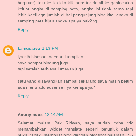
berputar), lalu ketika kita klik here for detail ke geolocation
keluar angka di samping peta, angka ini tidak sama tapi
lebih kecil dgn jumlah di hal pengunjung blog kita, angka di
samping peta hijau angka apa ya pak? tq
Reply
kamusarea
2:13 PM
iya nih blogspot ngeganti tampilan
saya sempat bingung juga
tapi setelah terbiasa lumayan juga
satu yang disayangkan sampai sekarang saya masih belum
ada menu add adsense nya kenapa ya?
Reply
Anonymous
12:14 AM
Selamat malam Pak Ridwan, saya sudah coba trik
menambahkan widget translate seperti petunjuk dalam
buku Bapak "membuat blog dengan blogspot halaman 155