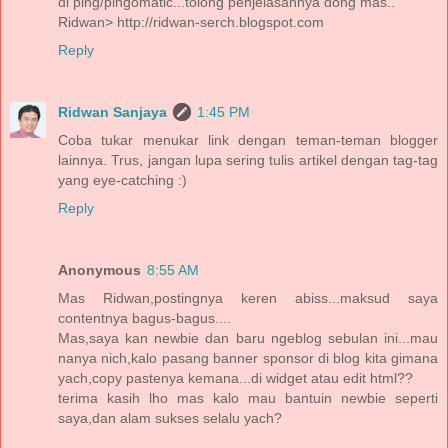
di ping/pingomatic...tolong penjelasannya dong mas..
Ridwan> http://ridwan-serch.blogspot.com
Reply
Ridwan Sanjaya
1:45 PM
Coba tukar menukar link dengan teman-teman blogger
lainnya. Trus, jangan lupa sering tulis artikel dengan tag-tag
yang eye-catching :)
Reply
Anonymous
8:55 AM
Mas Ridwan,postingnya keren abiss...maksud saya
contentnya bagus-bagus....
Mas,saya kan newbie dan baru ngeblog sebulan ini...mau
nanya nich,kalo pasang banner sponsor di blog kita gimana
yach,copy pastenya kemana...di widget atau edit html??
terima kasih lho mas kalo mau bantuin newbie seperti
saya,dan alam sukses selalu yach?