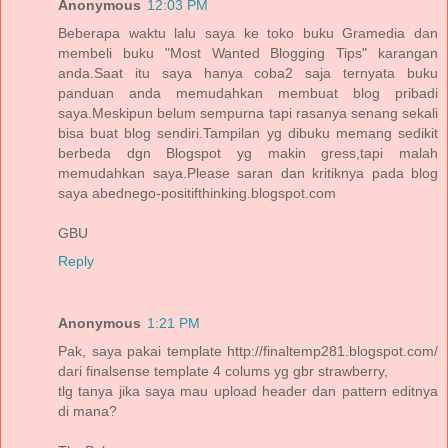
Anonymous
12:03 PM
Beberapa waktu lalu saya ke toko buku Gramedia dan
membeli buku "Most Wanted Blogging Tips" karangan
anda.Saat itu saya hanya coba2 saja ternyata buku
panduan anda memudahkan membuat blog pribadi
saya.Meskipun belum sempurna tapi rasanya senang sekali
bisa buat blog sendiri.Tampilan yg dibuku memang sedikit
berbeda dgn Blogspot yg makin gress,tapi malah
memudahkan saya.Please saran dan kritiknya pada blog
saya abednego-positifthinking.blogspot.com
GBU
Reply
Anonymous
1:21 PM
Pak, saya pakai template http://finaltemp281.blogspot.com/
dari finalsense template 4 colums yg gbr strawberry,
tlg tanya jika saya mau upload header dan pattern editnya
di mana?