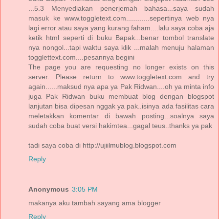
...5.3 Menyediakan penerjemah bahasa...saya sudah
masuk ke www.toggletext.com............sepertinya web nya
lagi error atau saya yang kurang faham....lalu saya coba aja
ketik html seperti di buku Bapak...benar tombol translate
nya nongol...tapi waktu saya klik ...malah menuju halaman
togglettext.com....pesannya begini
The page you are requesting no longer exists on this
server. Please return to www.toggletext.com and try
again......maksud nya apa ya Pak Ridwan....oh ya minta info
juga Pak Ridwan buku membuat blog dengan blogspot
lanjutan bisa dipesan nggak ya pak..isinya ada fasilitas cara
meletakkan komentar di bawah posting...soalnya saya
sudah coba buat versi hakimtea...gagal teus..thanks ya pak
tadi saya coba di http://ujiilmublog.blogspot.com
Reply
Anonymous
3:05 PM
makanya aku tambah sayang ama blogger
Reply