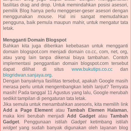
fasilitas drag and drop. Untuk memindahkan posisi asesori,
pemilik Blog hanya perlu menggeser-geser asesori dengan
menggunakan
mouse
. Hal ini sangat memudahkan
pengguna, baik pemula maupun mahir, untuk mengatur tata
letak.
Mengganti Domain Blogspot
Bahkan kita juga diberikan kebebasan untuk mengganti
domain blogspot.com menjadi domain co.cc, com, net, org,
atau yang lain tanpa dikenai biaya tambahan. Contoh
implementasi penggantian domain blogspot.com tersebut
dapat dilihat di situs
www.bukutips.co.cc
dan
blogridwan.sanjaya.org
.
Dengan banyaknya fasilitas tersebut, apakah Google masih
merasa perlu untuk mengembangkan lebih lanjut? Ternyata
masih! Pada tanggal 11 Agustus yang lalu, Google merubah
sedikit tampilan di pengaturan tata letak.
Jika semula untuk menambahkan asesoris, kita memilih link
Add a Page Element
atau
Tambah Elemen Halaman
,
maka kini berubah menjadi
Add Gadget
atau
Tambah
Gadget
. Penggunaan istilah
Gadget
ketimbang istilah
widget
yang sudah banyak digunakan oleh layanan blog