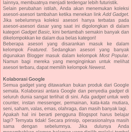
lainnya, membuatnya menjadi terdengar lebih futuristik.
Selain perubahan istilah, Anda akan menemukan koleksi
asesori-asesori tambahan ketika menekan link
Add Gadget
.
Jika sebelumnya koleksi asesori hanya terbatas pada
asesori-asesori dasar yang saat ini digolongkan di dalam
kategori
Gadget Basic
, kini bertambah semakin banyak dan
dikelompokkan ke dalam dua belas kategori!
Beberapa asesori yang disarankan masuk ke dalam
kelompok
Featured
. Sedangkan asesori yang banyak
digunakan Blogger masuk dalam kelompok
Most Popular
.
Namun bagi mereka yang menginginkan untuk melihat
asesori terbaru, dapat memilih kelompok
Newest
.
Kolaborasi Google
Semua gadget yang ditawarkan bukan produk dari Google
semata. Kolaborasi antara Google dan penyedia
gadget
di
seluruh dunia sangat terlihat di sini. Ada
gadget
untuk web
counter, instan messenger, permainan, kata-kata mutiara,
seni, saham, valas, emas, olahraga, dan masih banyak lagi.
Apakah hal ini berarti pengguna Blogspot harus belajar
lagi? Ternyata tidak! Secara prinsip, operasionalnya masih
sama dengan sebelumnya. Jika dulunya Anda