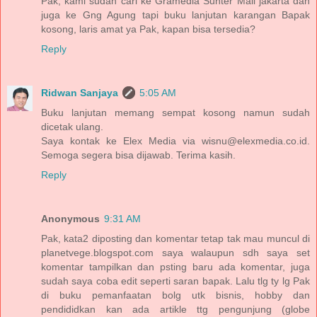
Pak, kami sudah cari ke Gramedia Sunter Mall jakarta dan
juga ke Gng Agung tapi buku lanjutan karangan Bapak
kosong, laris amat ya Pak, kapan bisa tersedia?
Reply
Ridwan Sanjaya
5:05 AM
Buku lanjutan memang sempat kosong namun sudah
dicetak ulang.
Saya kontak ke Elex Media via wisnu@elexmedia.co.id.
Semoga segera bisa dijawab. Terima kasih.
Reply
Anonymous
9:31 AM
Pak, kata2 diposting dan komentar tetap tak mau muncul di
planetvege.blogspot.com saya walaupun sdh saya set
komentar tampilkan dan psting baru ada komentar, juga
sudah saya coba edit seperti saran bapak. Lalu tlg ty lg Pak
di buku pemanfaatan bolg utk bisnis, hobby dan
pendididkan kan ada artikle ttg pengunjung (globe